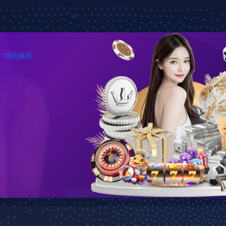
下载App
公司简介
体育
壹号娱乐大
集赛事追踪、社群交流与
体育迷的游戏乐园式
实时比分
App Store 下载