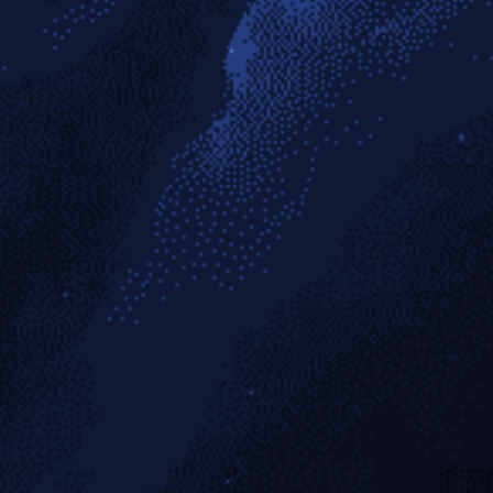
多维安全矩阵
口平台，每一次数据传输与交互都受到分层安全机制保护，确保
隐私隔离机制
数据分层备份