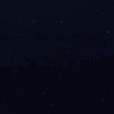
壹号娱乐大厅入口
号娱乐大厅入口官方网站【KY1.AC】官网认证:手机版、
pp下载、登录入口、官方网站、网页版、平台、网址、地
址、注册、娱乐，壹号娱乐大厅入口(中国)官方网站欢迎大
家选择真正的官方通道，同时我们提供全天候7x24小时在
服务，第一时间处理各类问题，正规集团平台有保障，欢
迎体验！