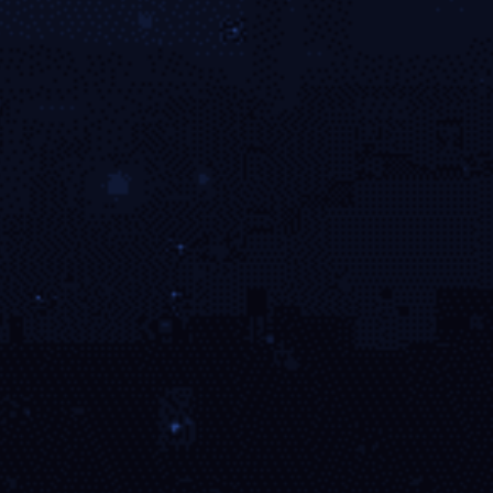
 确实是我目前最信赖的平台之
。
联系我们
金昌市金川区延安西路437号
support@thies-site.com
壹
a
线