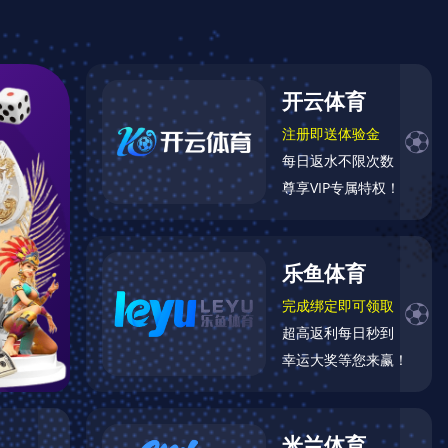
新闻
厅入口 App 全面升级
智能预测于一体，壹号娱乐(YIHAO)·官方网站 -
的掌上体验不容错过。
互动社区
智能预测
Google Play 获取