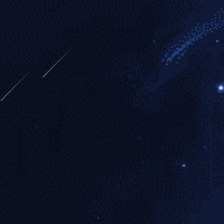
v6.1.3
发布于 2025年6月30日
性能更新说明：
数据刷新逻辑优化，操作体验更流畅。
赛事搜索关键词支持高亮显示。
修复低速网络下页面提示样式异常。
v6.0.0
发布于 2025年3月8日
重点改版内容如下：
首页结构重构，焦点信息展示更清晰。
支持赛事提醒功能，开启后可接收推送。
整体性能提升，首次打开速度显著优化。