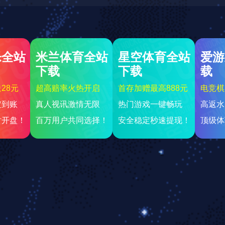
享。
网站 - 体育迷的游戏乐园视频与图文指引。